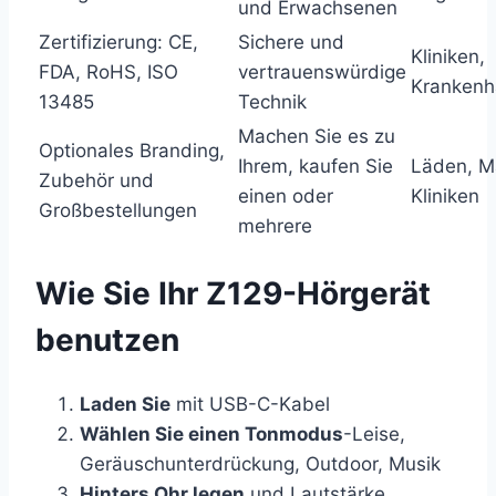
und Erwachsenen
Zertifizierung: CE,
Sichere und
Kliniken,
FDA, RoHS, ISO
vertrauenswürdige
Krankenh
13485
Technik
Machen Sie es zu
Optionales Branding,
Ihrem, kaufen Sie
Läden, M
Zubehör und
einen oder
Kliniken
Großbestellungen
mehrere
Wie Sie Ihr Z129-Hörgerät
benutzen
Laden Sie
mit USB-C-Kabel
Wählen Sie einen Tonmodus
-Leise,
Geräuschunterdrückung, Outdoor, Musik
Hinters Ohr legen
und Lautstärke