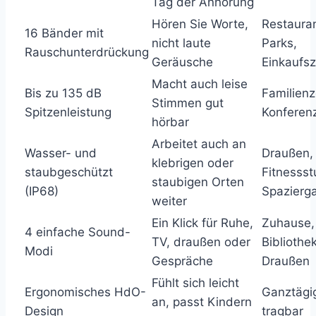
Tag der Anhörung
Hören Sie Worte,
Restauran
16 Bänder mit
nicht laute
Parks,
Rauschunterdrückung
Geräusche
Einkaufs
Macht auch leise
Bis zu 135 dB
Familienz
Stimmen gut
Spitzenleistung
Konferen
hörbar
Arbeitet auch an
Wasser- und
Draußen,
klebrigen oder
staubgeschützt
Fitnessst
staubigen Orten
(IP68)
Spazierg
weiter
Ein Klick für Ruhe,
Zuhause,
4 einfache Sound-
TV, draußen oder
Bibliothek
Modi
Gespräche
Draußen
Fühlt sich leicht
Ergonomisches HdO-
Ganztägi
an, passt Kindern
Design
tragbar