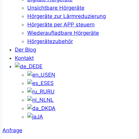
Unsichtbare Hörgeräte
Hörgeräte zur Lärmreduzierung
Hörgeräte per APP steuern
Wiederaufladbare Hörgeräte
Hörgerätezubehör
Der Blog
Kontakt
DE
EN
ES
RU
NL
DA
JA
Anfrage