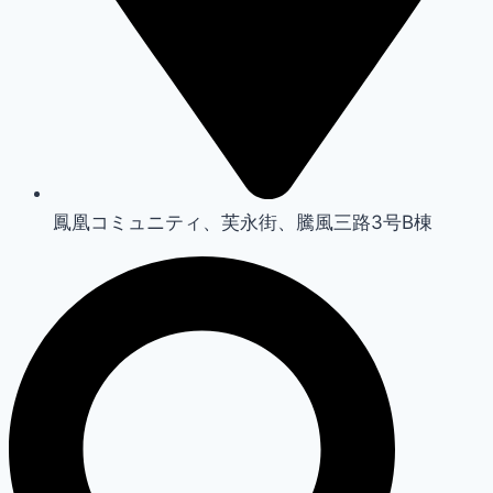
鳳凰コミュニティ、芙永街、騰風三路3号B棟