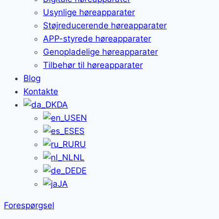
Usynlige høreapparater
Støjreducerende høreapparater
APP-styrede høreapparater
Genopladelige høreapparater
Tilbehør til høreapparater
Blog
Kontakte
DA
EN
ES
RU
NL
DE
JA
Forespørgsel