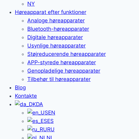
NY
Høreapparat efter funktioner
Analoge høreapparater
Bluetooth-høreapparater
Digitale høreapparater
Usynlige høreapparater
Støjreducerende høreapparater
APP-styrede høreapparater
Genopladelige høreapparater
Tilbehør til høreapparater
Blog
Kontakte
DA
EN
ES
RU
NL