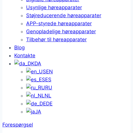
Usynlige høreapparater
Støjreducerende høreapparater
APP-styrede høreapparater
Genopladelige høreapparater
Tilbehør til høreapparater
Blog
Kontakte
DA
EN
ES
RU
NL
DE
JA
Forespørgsel