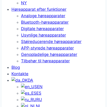
NY
Høreapparat efter funktioner
Analoge høreapparater
Bluetooth-høreapparater
Digitale høreapparater
Usynlige høreapparater
Støjreducerende høreapparater
APP-styrede høreapparater
Genopladelige høreapparater
Tilbehør til høreapparater
Blog
Kontakte
DA
EN
ES
RU
NL