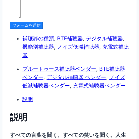
フォームを送信
補聴器の種類
,
BTE補聴器
,
デジタル補聴器
,
機能別補聴器
,
ノイズ低減補聴器
,
充電式補聴
器
ブルートゥース補聴器ベンダー
,
BTE補聴器
ベンダー
,
デジタル補聴器 ベンダー
,
ノイズ
低減補聴器ベンダー
,
充電式補聴器ベンダー
説明
説明
すべての言葉を聞く。すべての笑いを聞く。人生