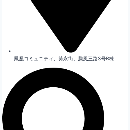
鳳凰コミュニティ、芙永街、騰風三路3号B棟