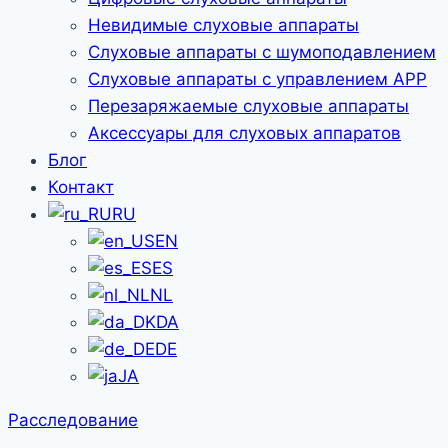
Невидимые слуховые аппараты
Слуховые аппараты с шумоподавлением
Слуховые аппараты с управлением APP
Перезаряжаемые слуховые аппараты
Аксессуары для слуховых аппаратов
Блог
Контакт
RU
EN
ES
NL
DA
DE
JA
Расследование