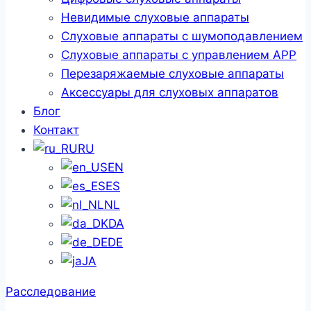
Невидимые слуховые аппараты
Слуховые аппараты с шумоподавлением
Слуховые аппараты с управлением APP
Перезаряжаемые слуховые аппараты
Аксессуары для слуховых аппаратов
Блог
Контакт
RU
EN
ES
NL
DA
DE
JA
Расследование